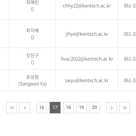
최예린
chhy22@kentech.ac.kr
061-3
()
최지혜
jihye@kentech.ac.kr
061-3
()
강진구
hvac2022@kentech.ac.kr
061-3
()
유상원
swyu@kentech.ac.kr
061-3
(Sangwon Yu)
16
17
18
19
20