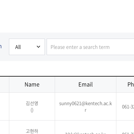
h
Name
Email
Ph
김선영
sunny0621@kentech.ac.k
061-3
()
r
고현하