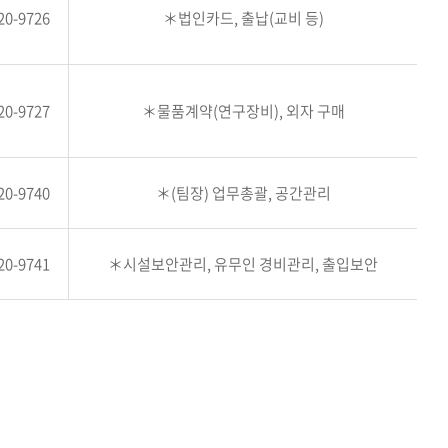
20-9726
＊법인카드, 출납(교비 등)
20-9727
＊물품계약(연구장비), 외자 구매
20-9740
＊(팀장) 업무총괄, 공간관리
20-9741
＊시설보안관리, 유무인 경비관리, 출입보안