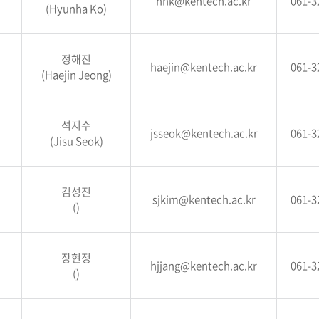
hhk@kentech.ac.kr
061-3
(Hyunha Ko)
정해진
haejin@kentech.ac.kr
061-3
(Haejin Jeong)
석지수
jsseok@kentech.ac.kr
061-3
(Jisu Seok)
김성진
sjkim@kentech.ac.kr
061-3
()
장현정
hjjang@kentech.ac.kr
061-3
()