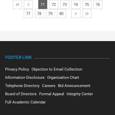
71
72
73
74
75
76
77
78
79
80
FOOTER LINK
Privacy Policy
Objection to Email Collection
Information Disclosure
Organization Chart
Telephone Directory
Careers
Bid Announcement
Board of Directors
Formal Appeal
Integrity Center
Full Academic Calendar