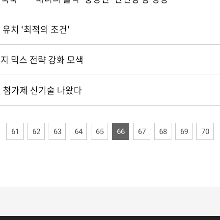
 유치 ‘최적의 조건'
지 믹스 전략 강화 모색
 첨가제 신기술 나왔다
61
62
63
64
65
66
67
68
69
70