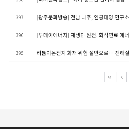
[광주문화방송] 전남 나주, 인공태양 연구소
397
[투데이에너지] 재생E·원전, 화석연료 에너
396
리튬이온전지 화재 위험 절반으로… 전해질
395