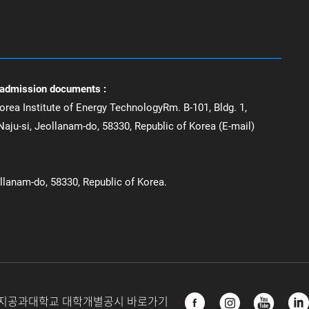
 admission documents :
orea Institute of Energy TechnologyRm. B-101, Bldg. 1,
aju-si, Jeollanam-do, 58330, Republic of Korea (E-mail)
ollanam-do, 58330, Republic of Korea.
지공과대학교 대학개별공시 바로가기