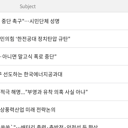
Subject
 중단 촉구"…시민단체 성명
국민의힘 ‘한전공대 정치탄압 규탄"
·아니면 말고식 폭로 중단"
연구 선도하는 한국에너지공과대
극 해명...”부영과 유착 의혹 사실 아냐”
해상풍력산업 미래 전략논의
 `쑥쑥`"…배터리 출력·충방전·안전성 등 향상