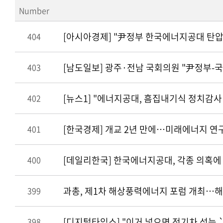
Number
[아시아경제] "尹정부 한국에너지공대 탄압
404
[남도일보] 광주·전남 국회의원 "尹정부-
403
[뉴스1] "에너지공대, 흠집내기식 정치감사
402
[한국경제] 개교 2년 만에…미래에너지 
401
[데일리한국] 한국에너지공대, 각종 의혹에 적
400
과총, 제1차 해상풍력에너지 포럼 개최…
399
[디지털타임스] "이거 넣으면 전기차 성능
398