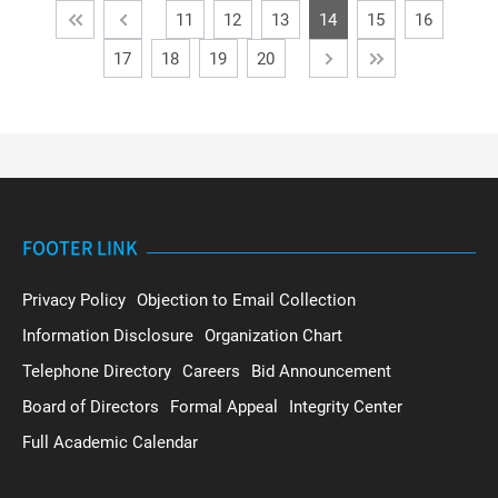
11
12
13
14
15
16
17
18
19
20
FOOTER LINK
Privacy Policy
Objection to Email Collection
Information Disclosure
Organization Chart
Telephone Directory
Careers
Bid Announcement
Board of Directors
Formal Appeal
Integrity Center
Full Academic Calendar