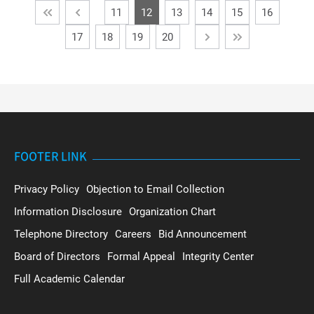
11
12
13
14
15
16
17
18
19
20
FOOTER LINK
Privacy Policy
Objection to Email Collection
Information Disclosure
Organization Chart
Telephone Directory
Careers
Bid Announcement
Board of Directors
Formal Appeal
Integrity Center
Full Academic Calendar