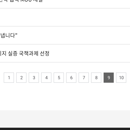
어냅니다"
기지 실증 국책과제 선정
1
2
3
4
5
6
7
8
9
10