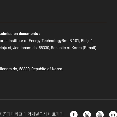
 admission documents :
orea Institute of Energy TechnologyRm. B-101, Bldg. 1,
aju-si, Jeollanam-do, 58330, Republic of Korea (E-mail)
ollanam-do, 58330, Republic of Korea.
지공과대학교 대학개별공시 바로가기