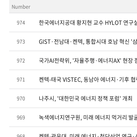
Number
한국에너지공대 황지현 교수 HYLOT 연구실
974
GIST·전남대·켄텍, 통합시대 호남 혁신 '
973
국가AI전략위, '자율주행·에너지AX' 현장 
972
켄텍-태국 VISTEC, 동남아 에너지·기후
971
나주시, '대한민국 에너지 정책 포럼' 개최
970
녹색에너지연구원, 미래 에너지 먹거리 발
969
켄텍-광운대, 미래 에너지·첨단산업 연구·
968