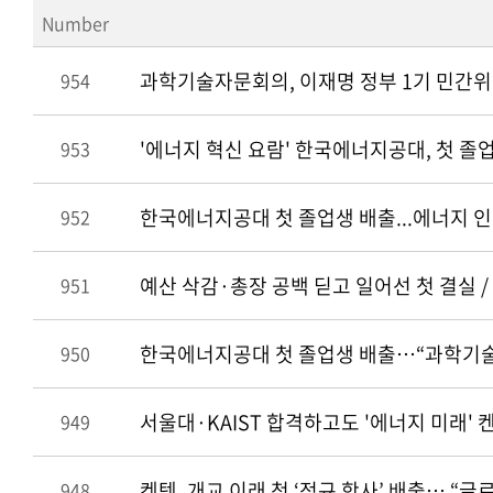
Number
과학기술자문회의, 이재명 정부 1기 민간위원
954
'에너지 혁신 요람' 한국에너지공대, 첫 졸업
953
한국에너지공대 첫 졸업생 배출...에너지 인력
952
예산 삭감·총장 공백 딛고 일어선 첫 결실 /
951
한국에너지공대 첫 졸업생 배출…“과학기술 인
950
서울대·KAIST 합격하고도 '에너지 미래'
949
켄텍, 개교 이래 첫 ‘정규 학사’ 배출… “
948