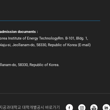
 admission documents :
orea Institute of Energy TechnologyRm. B-101, Bldg. 1,
aju-si, Jeollanam-do, 58330, Republic of Korea (E-mail)
ollanam-do, 58330, Republic of Korea.
지공과대학교 대학개별공시 바로가기