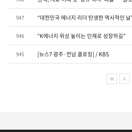
“대한민국 에너지 리더 탄생한 역사적인 날
947
“K에너지 위상 높이는 인재로 성장하길”
946
[뉴스7 광주·전남 클로징] / KBS
945