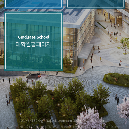
Graduate School
대학원홈페이지
21 KENTECH-gil, Naju-si, Jeonnam 58330, Republic of Korea
COPYRIGHT (c) KOREA INSTITUTE OF ENERGY TECHNOLOGY. All Rights Reserved.