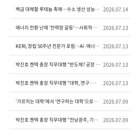
2026.07.14
백금 대체할 루테늄 촉매…수소 생산 성능·안정성 모두 잡았다
2026.07.13
에너지 전환 난제 '전력망 갈등'…사회적 합의 해법 모색
2026.07.13
KERI, 창립 50주년 전문가 포럼…AI·에너지 시대 전력기술 미래 논의
2026.07.13
박진호 켄텍 총장 직무대행 "반도체? 공장 하나 유치한다고 완성되는 산업 아냐"[와이드이슈]
2026.07.13
박진호 켄텍 총장 직무대행 "대학, 연구·인재·기업 수요 연결하는 실질 허브 돼야"[와이드이슈]
2026.07.09
‘가르치는 대학’에서 ‘연구하는 대학’으로…KENTECH 교육혁신이 만든 5년의 변화
2026.07.09
박진호 켄텍 총장 직무대행 "전남광주, 기업이 필요로 하는 전력·인재·연구기반 먼저 제시해야" / 와이드이슈